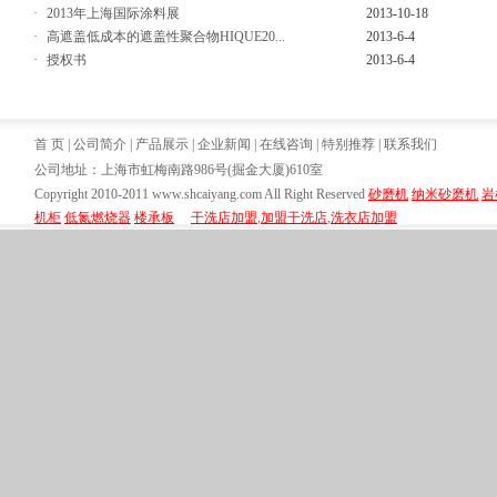
·
2013年上海国际涂料展
2013-10-18
·
高遮盖低成本的遮盖性聚合物HIQUE20...
2013-6-4
·
授权书
2013-6-4
首 页
|
公司简介
|
产品展示
|
企业新闻
|
在线咨询
|
特别推荐
|
联系我们
公司地址：上海市虹梅南路986号(掘金大厦)610室
Copyright 2010-2011 www.shcaiyang.com All Right Reserved
砂磨机
纳米砂磨机
岩
机柜
低氮燃烧器
楼承板
干洗店加盟
,
加盟干洗店
,
洗衣店加盟