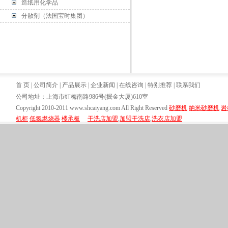
造纸用化学品
分散剂（法国宝时集团）
首 页
|
公司简介
|
产品展示
|
企业新闻
|
在线咨询
|
特别推荐
|
联系我们
公司地址：上海市虹梅南路986号(掘金大厦)610室
Copyright 2010-2011 www.shcaiyang.com All Right Reserved
砂磨机
纳米砂磨机
岩
机柜
低氮燃烧器
楼承板
干洗店加盟
,
加盟干洗店
,
洗衣店加盟