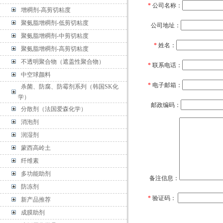
*
公司名称：
增稠剂-高剪切粘度
聚氨脂增稠剂-低剪切粘度
公司地址：
聚氨脂增稠剂-中剪切粘度
*
姓名：
聚氨脂增稠剂-高剪切粘度
不透明聚合物（遮盖性聚合物）
*
联系电话：
中空球颜料
*
电子邮箱：
杀菌、防腐、防霉剂系列（韩国SK化
学）
邮政编码：
分散剂（法国爱森化学）
消泡剂
润湿剂
蒙西高岭土
纤维素
多功能助剂
备注信息：
防冻剂
*
验证码：
新产品推荐
成膜助剂