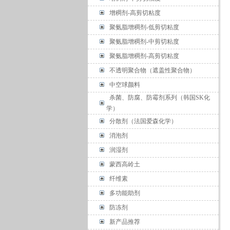
增稠剂-高剪切粘度
聚氨脂增稠剂-低剪切粘度
聚氨脂增稠剂-中剪切粘度
聚氨脂增稠剂-高剪切粘度
不透明聚合物（遮盖性聚合物）
中空球颜料
杀菌、防腐、防霉剂系列（韩国SK化
学）
分散剂（法国爱森化学）
消泡剂
润湿剂
蒙西高岭土
纤维素
多功能助剂
防冻剂
新产品推荐