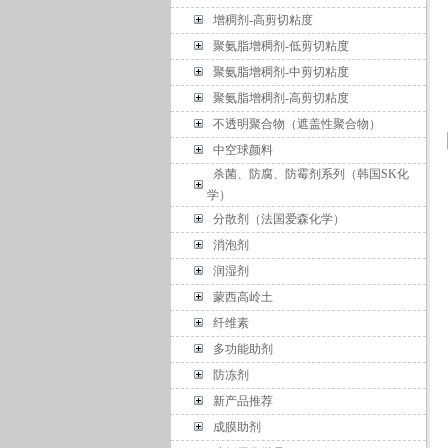
增稠剂-高剪切粘度
聚氨脂增稠剂-低剪切粘度
聚氨脂增稠剂-中剪切粘度
聚氨脂增稠剂-高剪切粘度
不透明聚合物（遮盖性聚合物）
中空球颜料
杀菌、防腐、防霉剂系列（韩国SK化
学）
分散剂（法国爱森化学）
消泡剂
润湿剂
蒙西高岭土
纤维素
多功能助剂
防冻剂
新产品推荐
成膜助剂